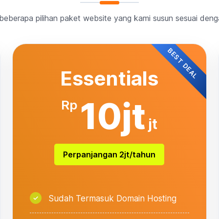
eberapa pilihan paket website yang kami susun sesuai den
BEST DEAL
Essentials
10jt
Rp
jt
Perpanjangan 2jt/tahun
Sudah Termasuk Domain Hosting