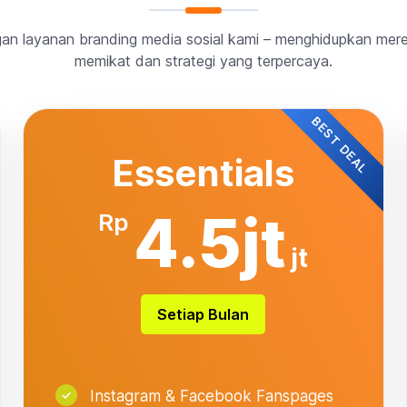
ngan layanan branding media sosial kami – menghidupkan mer
memikat dan strategi yang terpercaya.
BEST DEAL
Essentials
4.5jt
Rp
jt
Setiap Bulan
Instagram & Facebook Fanspages