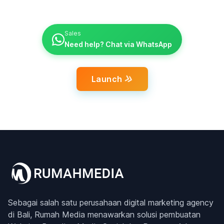
Sales
Need help? Chat via WhatsApp
Launch
Sebagai salah satu perusahaan digital marketing agency
di Bali, Rumah Media menawarkan solusi pembuatan