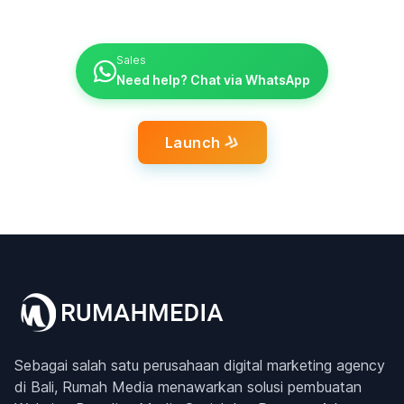
Sales
Need help? Chat via WhatsApp
Launch
Sebagai salah satu perusahaan digital marketing agency
di Bali, Rumah Media menawarkan solusi pembuatan